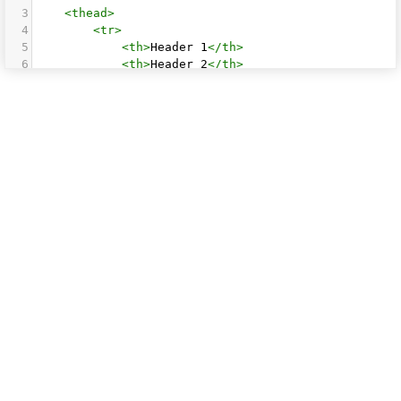
3
<
thead
>
4
<
tr
>
5
<
th
>
Header 1
</
th
>
6
<
th
>
Header 2
</
th
>
7
<
th
>
Header 3
</
th
>
8
</
tr
>
9
</
thead
>
10
<
tbody
>
11
<
tr
>
12
<
td
><
br
></
td
>
13
<
td
><
br
></
td
>
14
<
td
><
br
></
td
>
15
</
tr
>
16
<
tr
>
17
<
td
><
br
></
td
>
18
<
td
><
br
></
td
>
19
<
td
><
br
></
td
>
20
</
tr
>