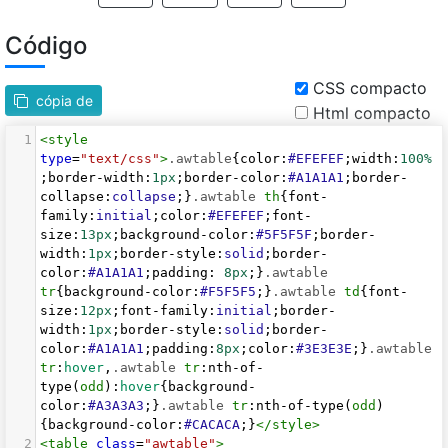
Código
CSS compacto
cópia de
Html compacto
1
<
style
type
=
"text/css"
>
.awtable
{
color
:
#EFEFEF
;
width
:
100%
;
border-width
:
1px
;
border-color
:
#A1A1A1
;
border-
collapse
:
collapse
;}
.awtable
th
{
font-
family
:
initial
;
color
:
#EFEFEF
;
font-
size
:
13px
;
background-color
:
#5F5F5F
;
border-
width
:
1px
;
border-style
:
solid
;
border-
color
:
#A1A1A1
;
padding
: 
8px
;}
.awtable
tr
{
background-color
:
#F5F5F5
;}
.awtable
td
{
font-
size
:
12px
;
font-family
:
initial
;
border-
width
:
1px
;
border-style
:
solid
;
border-
color
:
#A1A1A1
;
padding
:
8px
;
color
:
#3E3E3E
;}
.awtable
tr
:
hover
,
.awtable
tr
:
nth-of-
type
(
odd
):
hover
{
background-
color
:
#A3A3A3
;}
.awtable
tr
:
nth-of-type
(
odd
)
{
background-color
:
#CACACA
;}
</
style
>
2
<
table
class
=
"awtable"
>